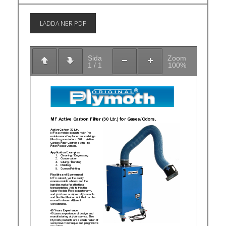
LADDA NER PDF
Sida
Zoom
1
/
1
100%