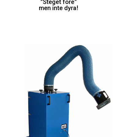
”Steget före”
men inte dyra!