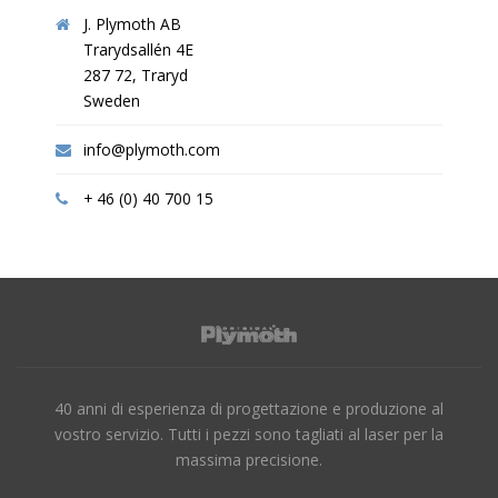
J. Plymoth AB
Trarydsallén 4E
287 72, Traryd
Sweden
info@plymoth.com
+ 46 (0) 40 700 15
40 anni di esperienza di progettazione e produzione al
vostro servizio. Tutti i pezzi sono tagliati al laser per la
massima precisione.