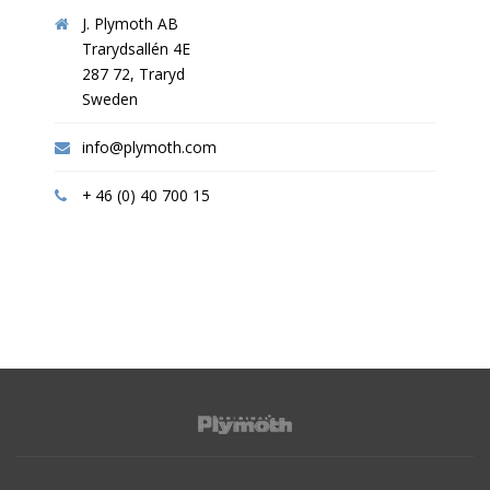
J. Plymoth AB
Trarydsallén 4E
287 72, Traryd
Sweden
info@plymoth.com
+ 46 (0) 40 700 15