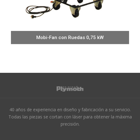
Mobi-Fan con Ruedas 0,75 kW
40 años de experiencia en diseño y fabricación a su servicio.
Todas las piezas se cortan con láser para obtener la máxima
precisión.