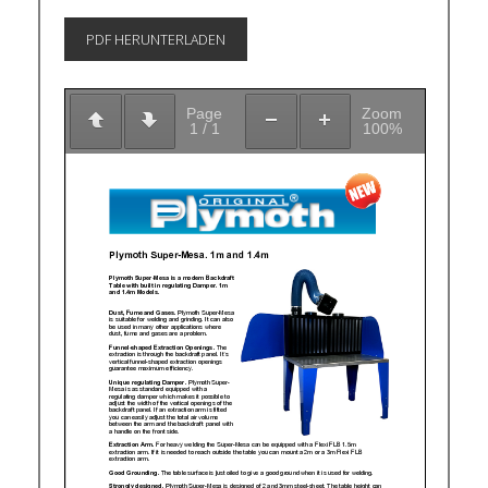
PDF HERUNTERLADEN
Page
Zoom
1
/
1
100%