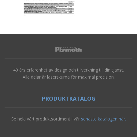
40 års erfarenhet av design och tillverkning till din tjänst.
Alla delar är laserskurna för maximal precision.
PRODUKTKATALOG
Se hela vårt produktsortiment i vår
senaste katalogen här.