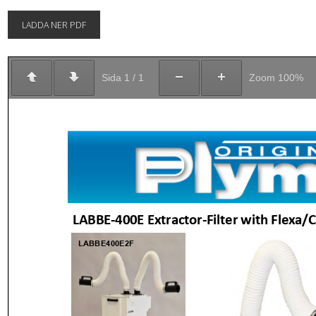
LADDA NER PDF
Sida
1
/
1
Zoom
100%