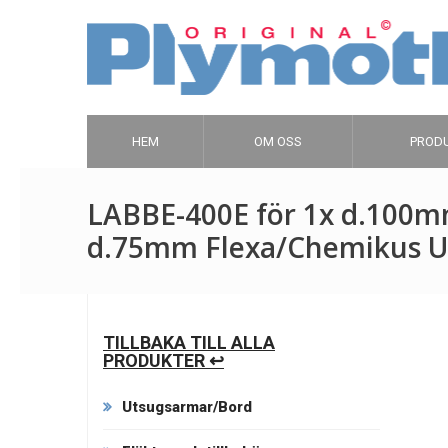
HEM
OM OSS
PROD
LABBE-400E för 1x d.100mm
d.75mm Flexa/Chemikus U
TILLBAKA TILL ALLA
PRODUKTER ↩
Utsugsarmar/Bord