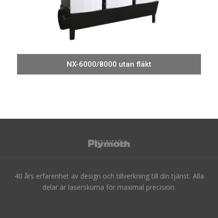
NX-6000/8000 utan fläkt
40 års erfarenhet av design och tillverkning till din tjänst. Alla
delar är laserskurna för maximal precision.