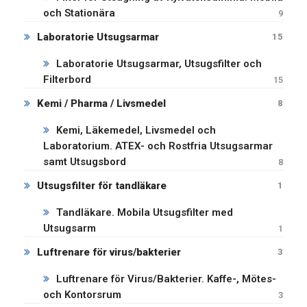
och Stationära
9
Laboratorie Utsugsarmar
15
Laboratorie Utsugsarmar, Utsugsfilter och
Filterbord
15
Kemi / Pharma / Livsmedel
8
Kemi, Läkemedel, Livsmedel och
Laboratorium. ATEX- och Rostfria Utsugsarmar
samt Utsugsbord
8
Utsugsfilter för tandläkare
1
Tandläkare. Mobila Utsugsfilter med
Utsugsarm
1
Luftrenare för virus/bakterier
3
Luftrenare för Virus/Bakterier. Kaffe-, Mötes-
och Kontorsrum
3