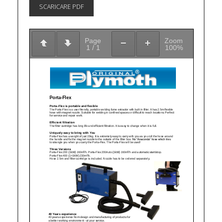
SCARICARE PDF
Page
Zoom
1
/
1
100%