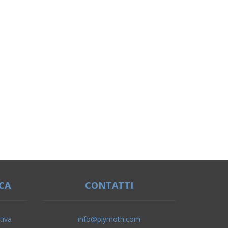
CA
CONTATTI
tiva
info@plymoth.com