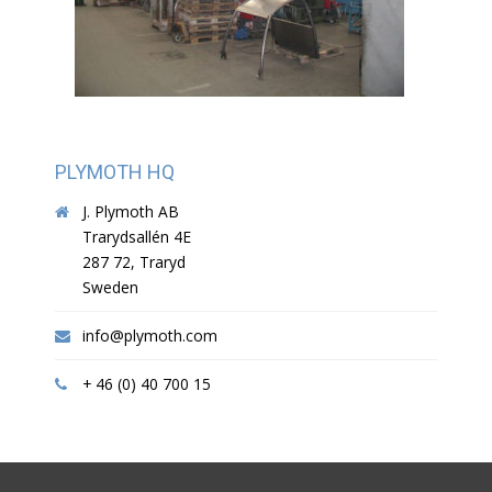
PLYMOTH HQ
J. Plymoth AB
Trarydsallén 4E
287 72, Traryd
Sweden
info@plymoth.com
+ 46 (0) 40 700 15