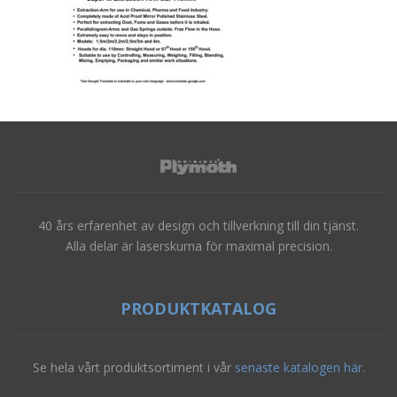
40 års erfarenhet av design och tillverkning till din tjänst.
Alla delar är laserskurna för maximal precision.
PRODUKTKATALOG
Se hela vårt produktsortiment i vår
senaste katalogen här.