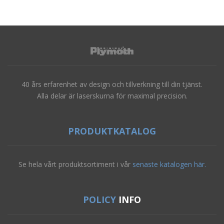
40 års erfarenhet av design och tillverkning till din tjänst.
Alla delar är laserskurna för maximal precision.
PRODUKTKATALOG
Se hela vårt produktsortiment i vår
senaste katalogen här.
POLICY
INFO